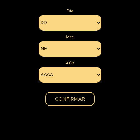
Día
Mes
Año