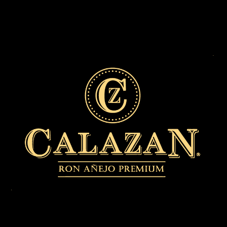
No se encontraron
resultados
La página solicitada no pudo encontrarse. Trate de
perfeccionar su búsqueda o utilice la navegación para
localizar la entrada.
Buscar
Buscar
Recent Posts
Recent Comments